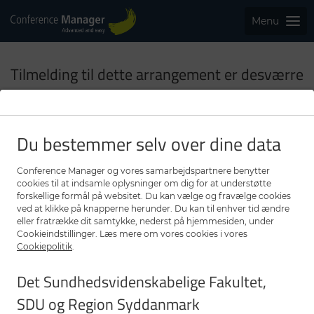
Menu
Tilmelding til dette arrangement er desværre
ikke muligt
Tilmeldingsfristen for dette arrangement er overskredet.
Du bestemmer selv over dine data
Conference Manager og vores samarbejdspartnere benytter
cookies til at indsamle oplysninger om dig for at understøtte
forskellige formål på websitet. Du kan vælge og fravælge cookies
ved at klikke på knapperne herunder. Du kan til enhver tid ændre
eller fratrække dit samtykke, nederst på hjemmesiden, under
Dette kort kræver at marketing cookies er slået til.
Cookieindstillinger. Læs mere om vores cookies i vores
Klik her for at ændre dine indstillinger for Cookies.
Cookiepolitik
.
Det Sundhedsvidenskabelige Fakultet,
Kontakt arrangør
Privatlivspolitik
Cookieindstillinger
SDU og Region Syddanmark