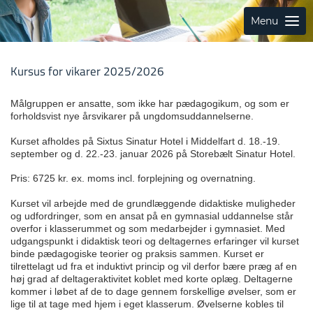
Menu
Kursus for vikarer 2025/2026
Målgruppen er ansatte, som ikke har pædagogikum, og som er
forholdsvist nye årsvikarer på ungdomsuddannelserne.
Kurset afholdes på Sixtus Sinatur Hotel i Middelfart d. 18.-19.
september og d. 22.-23. januar 2026 på Storebælt Sinatur Hotel.
Pris: 6725 kr. ex. moms incl. forplejning og overnatning.
Kurset vil arbejde med de grundlæggende didaktiske muligheder
og udfordringer, som en ansat på en gymnasial uddannelse står
overfor i klasserummet og som medarbejder i gymnasiet. Med
udgangspunkt i didaktisk teori og deltagernes erfaringer vil kurset
binde pædagogiske teorier og praksis sammen. Kurset er
tilrettelagt ud fra et induktivt princip og vil derfor bære præg af en
høj grad af deltageraktivitet koblet med korte oplæg. Deltagerne
kommer i løbet af de to dage gennem forskellige øvelser, som er
lige til at tage med hjem i eget klasserum. Øvelserne kobles til