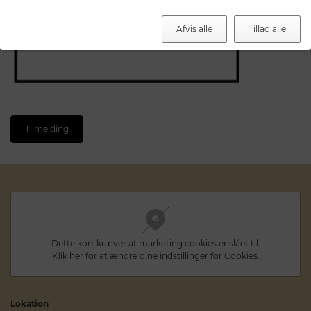
Afvis alle
Tillad alle
Tilmelding
Dette kort kræver at marketing cookies er slået til.
Klik her for at ændre dine indstillinger for Cookies.
Lokation