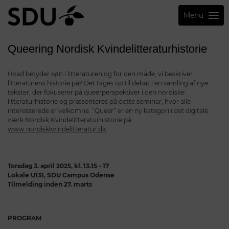
Menu
Queering Nordisk Kvindelitteraturhistorie
Hvad betyder køn i litteraturen og for den måde, vi beskriver
litteraturens historie på? Det tages op til debat i en samling af nye
tekster, der fokuserer på queerperspektiver i den nordiske
litteraturhistorie og præsenteres på dette seminar, hvor alle
interesserede er velkomne. ”Queer” er en ny kategori i det digitale
værk Nordisk Kvindelitteraturhistorie på
www.nordiskkvindelitteratur.dk
.
Torsdag 3. april 2025, kl. 13.15 - 17
Lokale U131, SDU Campus Odense
Tilmelding inden 27. marts
PROGRAM