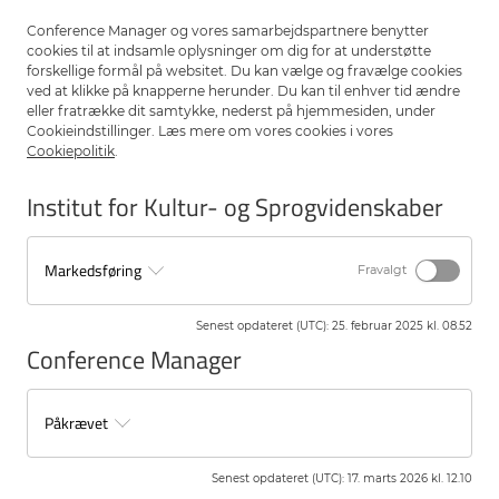
16.10 Jenny Bergenmar (Göteborgs Universitet): ”Queer bibliografi
Conference Manager og vores samarbejdspartnere benytter
och litteraturhistoria”
cookies til at indsamle oplysninger om dig for at understøtte
forskellige formål på websitet. Du kan vælge og fravælge cookies
16.30 SPØRGSMÅL, DISKUSSION OG AFSLUTNING
ved at klikke på knapperne herunder. Du kan til enhver tid ændre
eller fratrække dit samtykke, nederst på hjemmesiden, under
Cookieindstillinger. Læs mere om vores cookies i vores
Cookiepolitik
.
Foto: Trine Søndergaard, © Nordisk Kvindelitteraturhistorie
Institut for Kultur- og Sprogvidenskaber
Markedsføring
Fravalgt
Senest opdateret (UTC)
:
25. februar 2025 kl. 08.52
Conference Manager
Påkrævet
Senest opdateret (UTC)
:
17. marts 2026 kl. 12.10